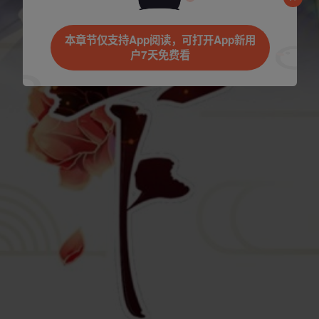
是否前往腾漫App继续阅读
本章节仅支持App阅读，可打开App新用
户7天免费看
立即前往