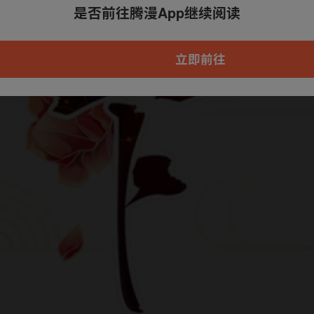
是否前往腾漫App继续阅读
本章节仅支持App阅读，可打开App新用
户7天免费看
立即前往