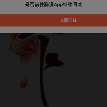
是否前往腾漫App继续阅读
本章节仅支持App阅读，可打开App新用
户7天免费看
立即前往