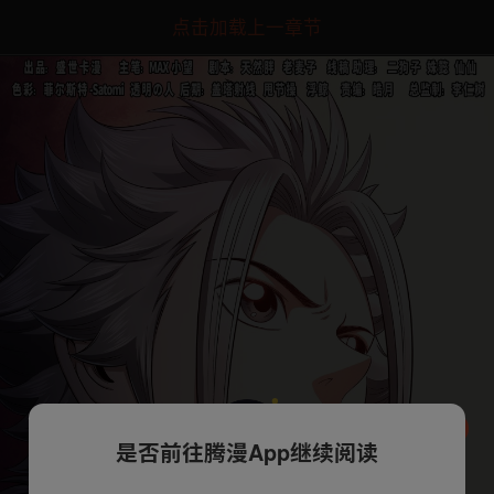
点击加载上一章节
是否前往腾漫App继续阅读