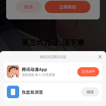
本章节仅支持App阅读，可打开App新用
户7天免费看
取消
立即前往
继续浏览精彩内容
下一话
腾漫App免费看
腾讯动漫App
打开APP
海量漫画 新人7天免费看
App免费看
在此处浏览
继续
381话 1/1