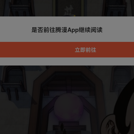
是否前往腾漫App继续阅读
本章节仅支持App阅读，可打开App新用
户7天免费看
立即前往