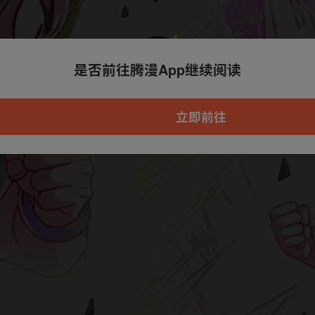
是否前往腾漫App继续阅读
本章节仅支持App阅读，可打开App新用
户7天免费看
立即前往