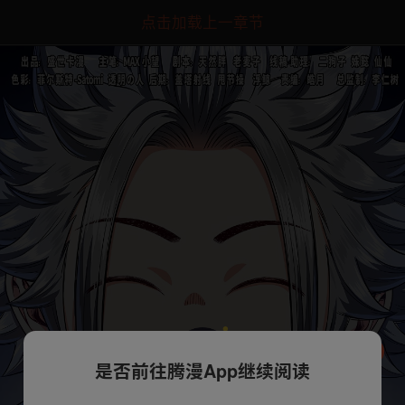
点击加载上一章节
是否前往腾漫App继续阅读