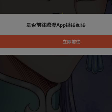
是否前往腾漫App继续阅读
本章节仅支持App阅读，可打开App新用
户7天免费看
立即前往