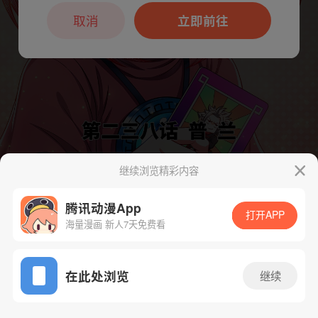
本章节仅支持App阅读，可打开App新用
户7天免费看
取消
立即前往
继续浏览精彩内容
下一话
腾漫App免费看
腾讯动漫App
打开APP
海量漫画 新人7天免费看
App免费看
在此处浏览
继续
244话 1/1