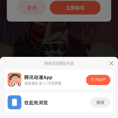
本章节仅支持App阅读，可打开App新用
户7天免费看
取消
立即前往
继续浏览精彩内容
下一话
腾漫App免费看
腾讯动漫App
打开APP
海量漫画 新人7天免费看
App免费看
在此处浏览
继续
350话 1/1