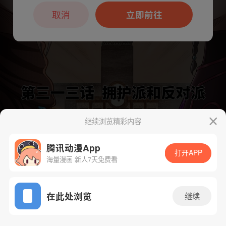
本章节仅支持App阅读，可打开App新用
户7天免费看
取消
立即前往
继续浏览精彩内容
下一话
腾漫App免费看
腾讯动漫App
打开APP
海量漫画 新人7天免费看
App免费看
在此处浏览
继续
322话 1/1