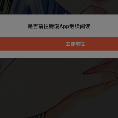
是否前往腾漫App继续阅读
本章节仅支持App阅读，可打开App新用
户7天免费看
立即前往