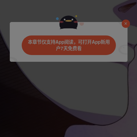
是否前往腾漫App继续阅读
本章节仅支持App阅读，可打开App新用
户7天免费看
立即前往