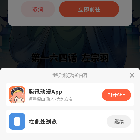
本章节仅支持App阅读，可打开App新用
户7天免费看
取消
立即前往
继续浏览精彩内容
下一话
腾漫App免费看
腾讯动漫App
打开APP
海量漫画 新人7天免费看
App免费看
在此处浏览
继续
167话 1/1