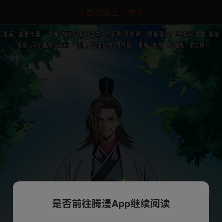
点击加载上一章节
是否前往腾漫App继续阅读