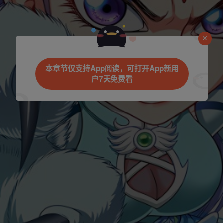
是否前往腾漫App继续阅读
本章节仅支持App阅读，可打开App新用
户7天免费看
立即前往