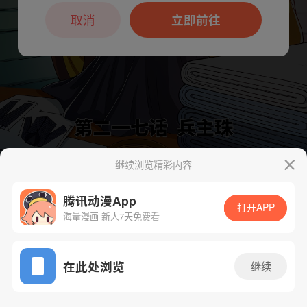
本章节仅支持App阅读，可打开App新用
户7天免费看
取消
立即前往
继续浏览精彩内容
下一话
腾漫App免费看
腾讯动漫App
打开APP
海量漫画 新人7天免费看
App免费看
在此处浏览
继续
222话 1/1