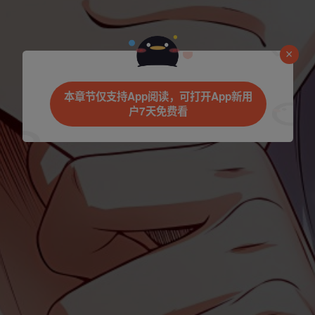
是否前往腾漫App继续阅读
本章节仅支持App阅读，可打开App新用
户7天免费看
立即前往