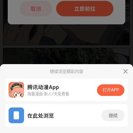
本章节仅支持App阅读，可打开App新用
户7天免费看
取消
立即前往
继续浏览精彩内容
腾讯动漫App
下一话
腾漫App免费看
打开APP
海量漫画 新人7天免费看
App免费看
在此处浏览
继续
383话 1/1