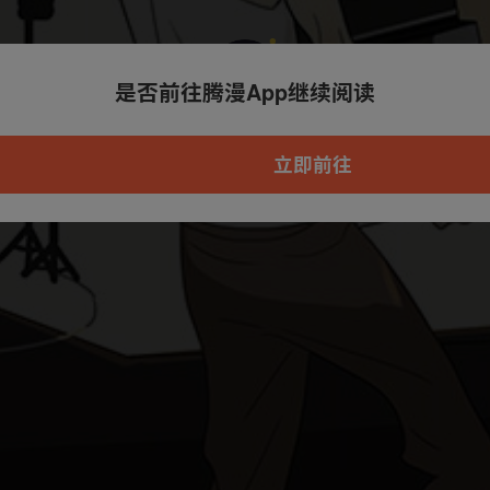
是否前往腾漫App继续阅读
本章节仅支持App阅读，可打开App新用
户7天免费看
立即前往