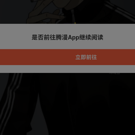
是否前往腾漫App继续阅读
本章节仅支持App阅读，可打开App新用
户7天免费看
立即前往