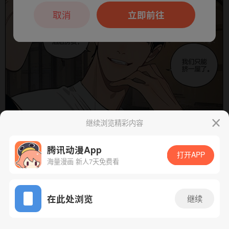
本章节仅支持App阅读，可打开App新用
户7天免费看
取消
立即前往
继续浏览精彩内容
腾讯动漫App
下一话
腾漫App免费看
打开APP
海量漫画 新人7天免费看
App免费看
在此处浏览
继续
475话 1/1