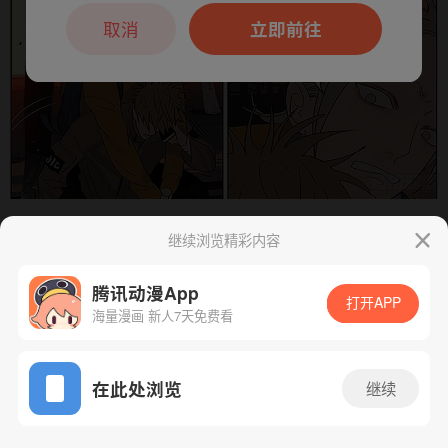
本章节仅支持App阅读，可打开App新用
户7天免费看
取消
立即前往
继续浏览精彩内容
下一话
腾漫App免费看
腾讯动漫App
打开APP
海量漫画 新人7天免费看
App免费看
在此处浏览
继续
345话 1/1