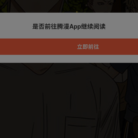
是否前往腾漫App继续阅读
本章节仅支持App阅读，可打开App新用
户7天免费看
立即前往