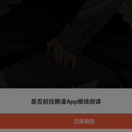
是否前往腾漫App继续阅读
本章节仅支持App阅读，可打开App新用
户7天免费看
立即前往