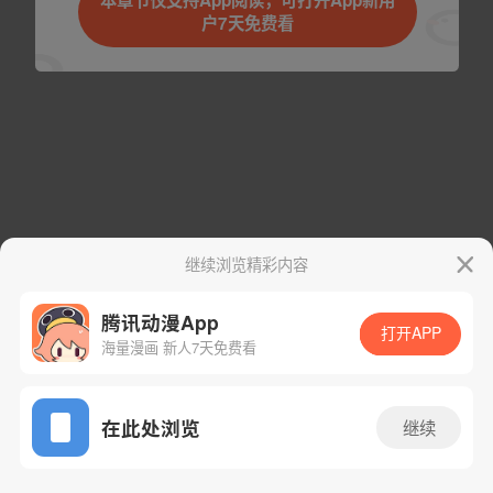
本章节仅支持App阅读，可打开App新用
下一话
腾漫App免费看
户7天免费看
继续浏览精彩内容
腾讯动漫App
打开APP
海量漫画 新人7天免费看
App免费看
在此处浏览
继续
104话 1/1