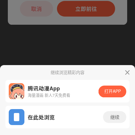
本章节仅支持App阅读，可打开App新用
下一话
腾漫App免费看
户7天免费看
取消
立即前往
继续浏览精彩内容
腾讯动漫App
打开APP
海量漫画 新人7天免费看
App免费看
在此处浏览
继续
292话 1/1