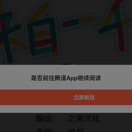
是否前往腾漫App继续阅读
本章节仅支持App阅读，可打开App新用
户7天免费看
立即前往