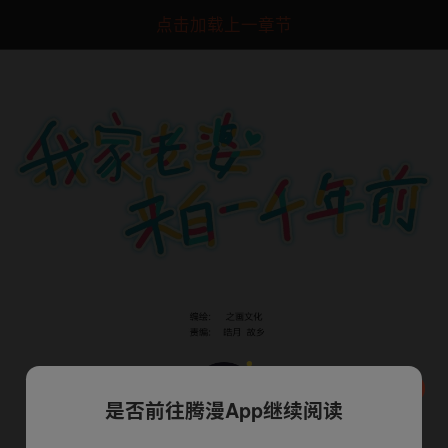
点击加载上一章节
是否前往腾漫App继续阅读