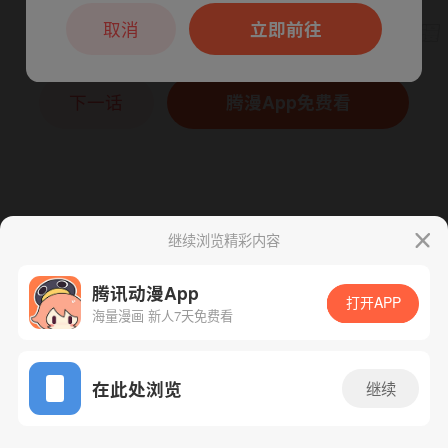
本章节仅支持App阅读，可打开App新用
户7天免费看
取消
立即前往
下一话
腾漫App免费看
继续浏览精彩内容
腾讯动漫App
打开APP
海量漫画 新人7天免费看
App免费看
在此处浏览
继续
181话 1/1