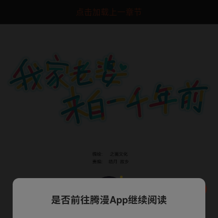
点击加载上一章节
是否前往腾漫App继续阅读