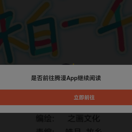
是否前往腾漫App继续阅读
本章节仅支持App阅读，可打开App新用
户7天免费看
立即前往