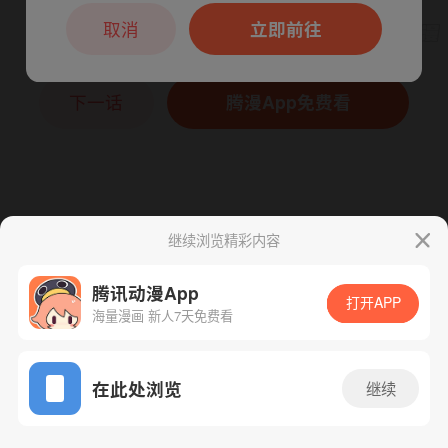
本章节仅支持App阅读，可打开App新用
户7天免费看
取消
立即前往
下一话
腾漫App免费看
继续浏览精彩内容
腾讯动漫App
打开APP
海量漫画 新人7天免费看
App免费看
在此处浏览
继续
271话 1/1