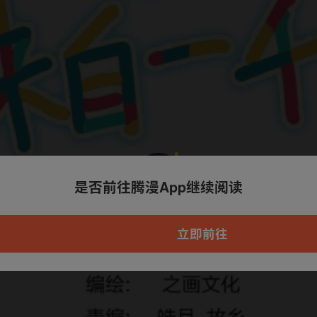
是否前往腾漫App继续阅读
本章节仅支持App阅读，可打开App新用
户7天免费看
立即前往