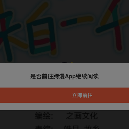
是否前往腾漫App继续阅读
本章节仅支持App阅读，可打开App新用
户7天免费看
立即前往