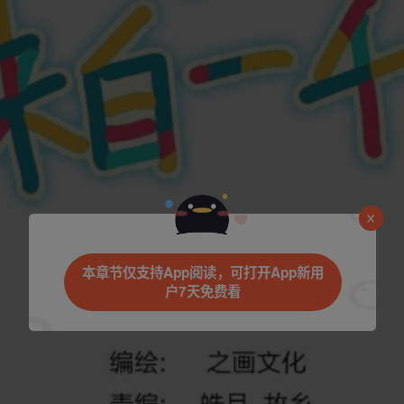
是否前往腾漫App继续阅读
本章节仅支持App阅读，可打开App新用
户7天免费看
立即前往