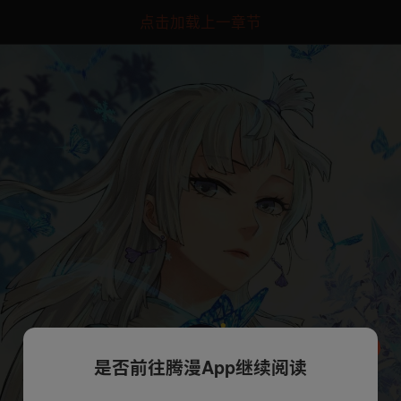
点击加载上一章节
是否前往腾漫App继续阅读