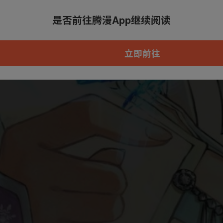
是否前往腾漫App继续阅读
本章节仅支持App阅读，可打开App新用
户7天免费看
立即前往