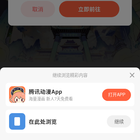
本章节仅支持App阅读，可打开App新用
户7天免费看
取消
立即前往
继续浏览精彩内容
下一话
腾漫App免费看
腾讯动漫App
打开APP
海量漫画 新人7天免费看
App免费看
在此处浏览
继续
203话 1/1