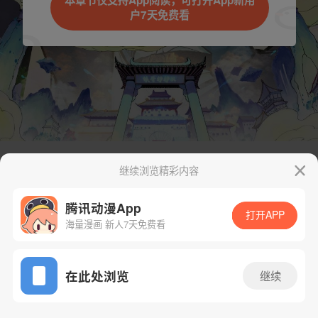
本章节仅支持App阅读，可打开App新用
户7天免费看
继续浏览精彩内容
下一话
腾漫App免费看
腾讯动漫App
打开APP
海量漫画 新人7天免费看
App免费看
在此处浏览
继续
164话 1/1