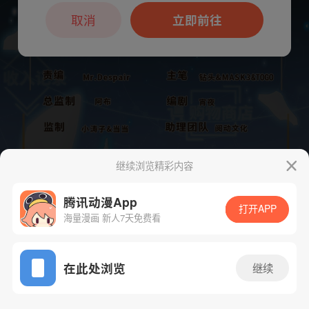
本章节仅支持App阅读，可打开App新用
户7天免费看
取消
立即前往
继续浏览精彩内容
腾讯动漫App
打开APP
海量漫画 新人7天免费看
App免费看
下一话
腾漫App免费看
在此处浏览
继续
855话 1/1