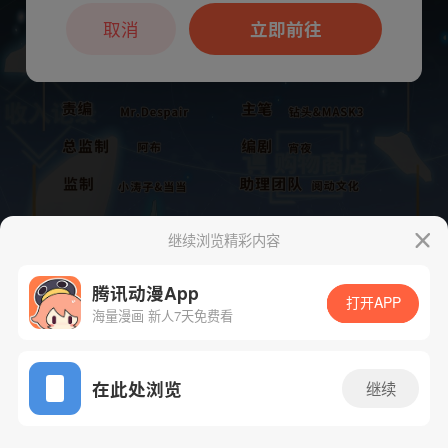
本章节仅支持App阅读，可打开App新用
户7天免费看
取消
立即前往
继续浏览精彩内容
腾讯动漫App
打开APP
海量漫画 新人7天免费看
App免费看
下一话
腾漫App免费看
在此处浏览
继续
629话 1/1