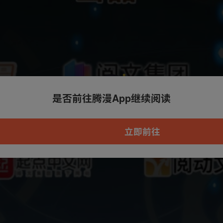
是否前往腾漫App继续阅读
本章节仅支持App阅读，可打开App新用
户7天免费看
立即前往