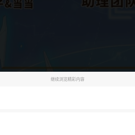
继续浏览精彩内容
下一话
腾漫App免费看