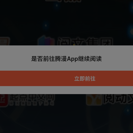
是否前往腾漫App继续阅读
本章节仅支持App阅读，可打开App新用
户7天免费看
立即前往