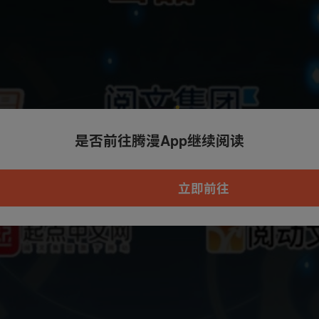
是否前往腾漫App继续阅读
本章节仅支持App阅读，可打开App新用
户7天免费看
立即前往