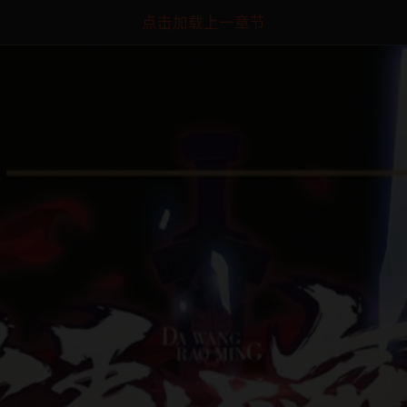
点击加载上一章节