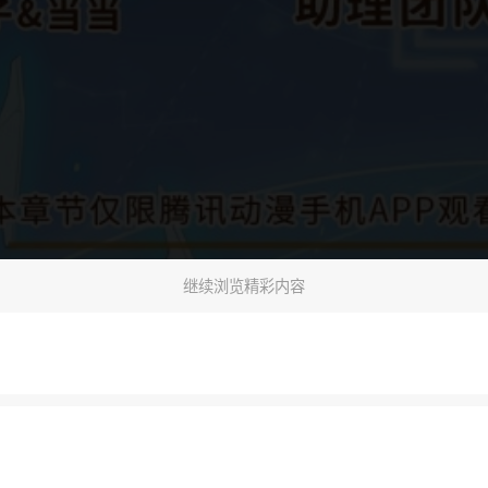
继续浏览精彩内容
下一话
腾漫App免费看