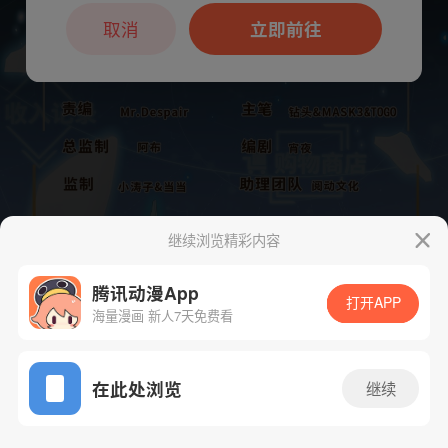
本章节仅支持App阅读，可打开App新用
户7天免费看
取消
立即前往
继续浏览精彩内容
腾讯动漫App
打开APP
海量漫画 新人7天免费看
App免费看
下一话
腾漫App免费看
在此处浏览
继续
819话 1/1