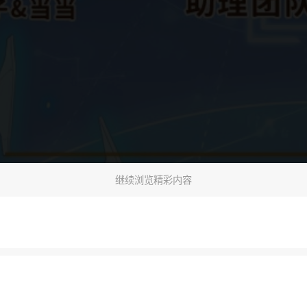
继续浏览精彩内容
下一话
腾漫App免费看