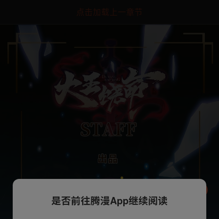
点击加载上一章节
是否前往腾漫App继续阅读