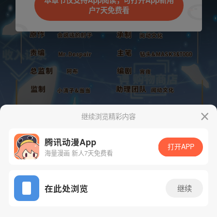
本章节仅支持App阅读，可打开App新用
户7天免费看
继续浏览精彩内容
腾讯动漫App
打开APP
海量漫画 新人7天免费看
App免费看
下一话
腾漫App免费看
在此处浏览
继续
877话 1/1