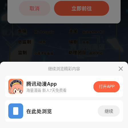
本章节仅支持App阅读，可打开App新用
户7天免费看
取消
立即前往
继续浏览精彩内容
腾讯动漫App
打开APP
海量漫画 新人7天免费看
App免费看
下一话
腾漫App免费看
在此处浏览
继续
326话 1/1