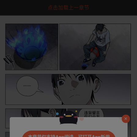
点击加载上一章节