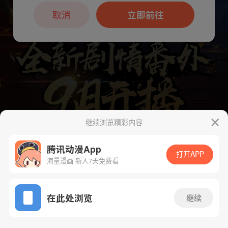
本章节仅支持App阅读，可打开App新用
户7天免费看
取消
立即前往
继续浏览精彩内容
腾讯动漫App
打开APP
海量漫画 新人7天免费看
App免费看
下一话
腾漫App免费看
在此处浏览
继续
365话 1/1